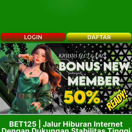
LOGIN
DAFTAR
BET125 | Jalur Hiburan Internet
Dengan Dukungan Stabilitas Tinggi