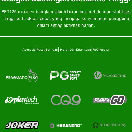
BET125 mengembangkan jalur hiburan internet dengan stabilitas
tinggi serta akses cepat yang menjaga kenyamanan pengguna
dalam setiap aktivitas harian.
|
|
|
|
About Us
Pusat Bantuan
Syarat Dan Ketentuan
FAQ
Author