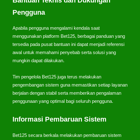
Bantuan Teknis dan Dukungan
Pengguna
Apabila pengguna mengalami kendala saat
menggunakan platform Bet125, berbagai panduan yang
tersedia pada pusat bantuan ini dapat menjadi referensi
awal untuk memahami penyebab serta solusi yang
mungkin dapat dilakukan.
Tim pengelola Bet125 juga terus melakukan
pengembangan sistem guna memastikan setiap layanan
berjalan dengan stabil serta memberikan pengalaman
penggunaan yang optimal bagi seluruh pengguna.
Informasi Pembaruan Sistem
Bet125 secara berkala melakukan pembaruan sistem