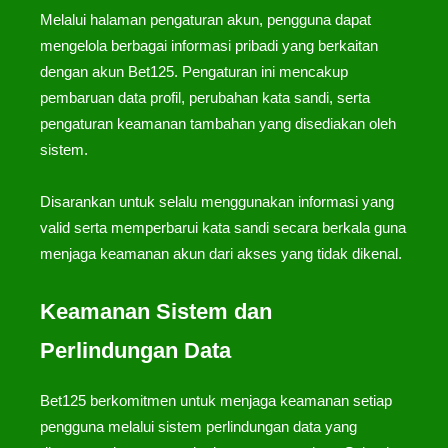
Melalui halaman pengaturan akun, pengguna dapat
mengelola berbagai informasi pribadi yang berkaitan
dengan akun Bet125. Pengaturan ini mencakup
pembaruan data profil, perubahan kata sandi, serta
pengaturan keamanan tambahan yang disediakan oleh
sistem.
Disarankan untuk selalu menggunakan informasi yang
valid serta memperbarui kata sandi secara berkala guna
menjaga keamanan akun dari akses yang tidak dikenal.
Keamanan Sistem dan
Perlindungan Data
Bet125 berkomitmen untuk menjaga keamanan setiap
pengguna melalui sistem perlindungan data yang