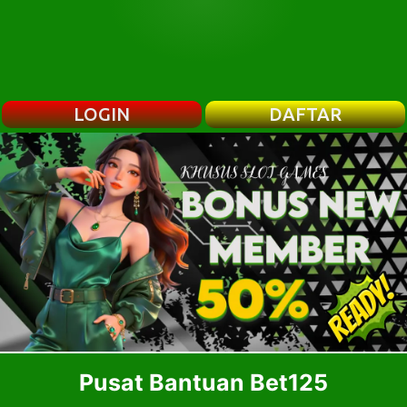
LOGIN
DAFTAR
Pusat Bantuan Bet125