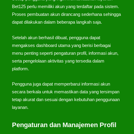
Bet125 perlu memiliki akun yang terdaftar pada sistem.
Proses pembuatan akun dirancang sederhana sehingga
dapat dilakukan dalam beberapa langkah saja.
Setelah akun berhasil dibuat, pengguna dapat
mengakses dashboard utama yang berisi berbagai
menu penting seperti pengaturan profil, informasi akun,
serta pengelolaan aktivitas yang tersedia dalam
platform.
Pengguna juga dapat memperbarui informasi akun
secara berkala untuk memastikan data yang tersimpan
tetap akurat dan sesuai dengan kebutuhan penggunaan
layanan.
Pengaturan dan Manajemen Profil