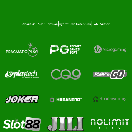
|
|
|
|
About Us
Pusat Bantuan
Syarat Dan Ketentuan
FAQ
Author